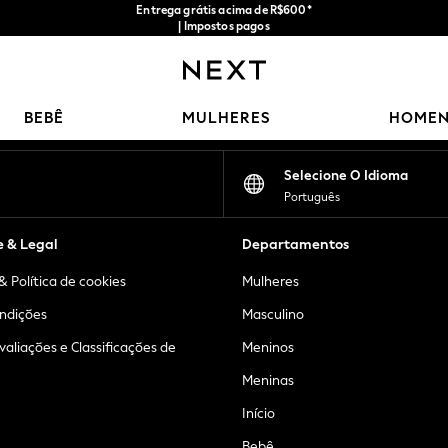
Entrega grátis acima de R$600*
| Impostos pagos
Nossas redes sociais
BEBÊ
MULHERES
HOME
Selecione O Idioma
Português
e & Legal
Departamentos
& Política de cookies
Mulheres
ndições
Masculino
Avaliações e Classificações de
Meninos
Meninas
Início
Bebê