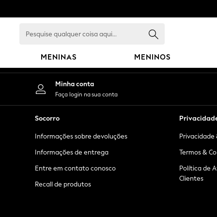
An error occurred on client
Pesquise
qualquer
coisa
MENINAS
MENINOS
aqui...
GIRLS
Minha conta
New in
Faça login na sua conta
New: Next
Trending: Top & Short Sets
Socorro
Privacidad
Trending: Clogs
Informações sobre devoluções
Privacidade 
Toy Story
Summer Dresses
Informações de entrega
Termos & Co
THE SET
Entre em contato conosco
Política de 
0-2 Years
Clientes
Recall de produtos
3-5 Years
6-8 Years
9-11 Years