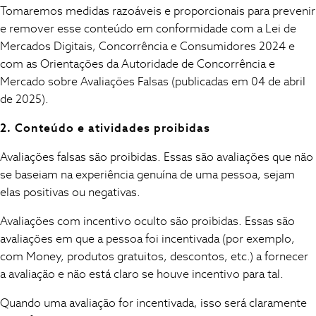
Tomaremos medidas razoáveis e proporcionais para prevenir
All Clothing
e remover esse conteúdo em conformidade com a Lei de
Babygrows & Sleepsuits
Mercados Digitais, Concorrência e Consumidores 2024 e
Bodysuits & Vests
com as Orientações da Autoridade de Concorrência e
Coats & Jackets
Mercado sobre Avaliações Falsas (publicadas em 04 de abril
Dresses
de 2025).
Jeans
Jumpsuits & Playsuits
2. Conteúdo e atividades proibidas
Knitwear
Nightwear & Pyjamas
Avaliações falsas são proibidas. Essas são avaliações que não
Trousers & Leggings
se baseiam na experiência genuína de uma pessoa, sejam
Schoolwear
elas positivas ou negativas.
Sets & Outfits
Shirts & Blouses
Avaliações com incentivo oculto são proibidas. Essas são
Shorts & Skirts
avaliações em que a pessoa foi incentivada (por exemplo,
Sportswear
com Money, produtos gratuitos, descontos, etc.) a fornecer
Sweatshirts & Hoodies
a avaliação e não está claro se houve incentivo para tal.
Swimwear
Quando uma avaliação for incentivada, isso será claramente
T-Shirts