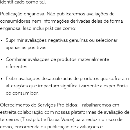
identificado como tal.
Tops
All Holiday Shop
Publicação enganosa: Não publicaremos avaliações de
Tops
consumidores nem informações derivadas delas de forma
Dresses
enganosa. Isso inclui práticas como:
Shorts
Skirts
Suprimir avaliações negativas genuínas ou selecionar
Sandals & Sliders
apenas as positivas.
Rash Vests
Sun Safe Swimwear
Combinar avaliações de produtos materialmente
Sun Hats & Caps
diferentes.
Shop All Footwear
Exibir avaliações desatualizadas de produtos que sofreram
Sliders
alterações que impactam significativamente a experiência
Sneakers & Pumps
do consumidor.
First Walkers
Boots
Oferecimento de Serviços Proibidos: Trabalharemos em
School Shoes
estreita colaboração com nossas plataformas de avaliação de
Half Sizes
terceiros (Trustpilot e BazaarVoice) para reduzir o risco de
Wellies
envio, encomenda ou publicação de avaliações e
Wide Fit