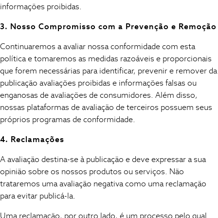
informações proibidas.
New in
Summer Dresses
3. Nosso Compromisso com a Prevenção e Remoção
Occasion and Party Dresses
Floral Dresses
Continuaremos a avaliar nossa conformidade com esta
Sequin Dresses
política e tomaremos as medidas razoáveis ​​e proporcionais
Short Sleeve Dresses
que forem necessárias para identificar, prevenir e remover da
Longsleeve Dresses
publicação avaliações proibidas e informações falsas ou
100% Cotton Dresses
enganosas de avaliações de consumidores. Além disso,
Long Sleeve
nossas plataformas de avaliação de terceiros possuem seus
Short Sleeve
próprios programas de conformidade.
Printed T-Shirts
Plain T-Shirts
4. Reclamações
Multipacks
A avaliação destina-se à publicação e deve expressar a sua
All Underwear
opinião sobre os nossos produtos ou serviços. Não
Pyjamas
Slippers
trataremos uma avaliação negativa como uma reclamação
Socks & Tights
para evitar publicá-la.
All Bags & Accessories
Uma reclamação, por outro lado, é um processo pelo qual
Bags