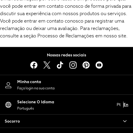
você pode entrar em contato conosco de forma privada para
Shop all
discutir sua experiência com nossos produtos ou serviços.
Hoodies & Sweatshirts
Você pode entrar em contato conosco para registrar uma
T-Shirts & Vests
reclamação ou deixar uma avaliação. Para reclamações,
Leggings, Joggers & Shorts
consulte a seção Processo de Reclamações em nosso site.
Swim
Hats, Gloves & Scarves
BOYS
Nossas redes sociais
0-2 Years
3-5 Years
6-8 Years
9-11 Years
Minha conta
12-14 Years
Faça login na sua conta
15+ Years
All Boy's New In
Selecione O Idioma
Pt
En
Boys' New In
Português
Trending: Top & Short Sets
Trending: Clogs
Socorro
Toy Story