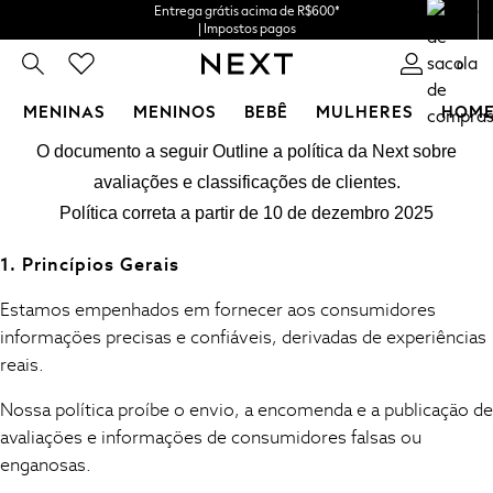
Entrega grátis acima de R$600*
| Impostos pagos
0
MENINAS
MENINOS
BEBÊ
MULHERES
HOM
Política de cookies
Ir para o conteúdo principal
GIRLS
O documento a seguir Outline a política da Next sobre
Usamos cookies para fornecer a você a melhor experiência possível. Ao 
New in
avaliações e classificações de clientes.
New: Next
Política correta a partir de 10 de dezembro 2025
Trending: Top & Short Sets
Trending: Clogs
1. Princípios Gerais
Toy Story
Summer Dresses
Estamos empenhados em fornecer aos consumidores
THE SET
informações precisas e confiáveis, derivadas de experiências
0-2 Years
reais.
3-5 Years
Nossa política proíbe o envio, a encomenda e a publicação de
6-8 Years
avaliações e informações de consumidores falsas ou
9-11 Years
enganosas.
12-14 Years
15+ Years