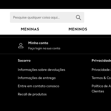
An error occurred on client
Pesquise
qualquer
coisa
MENINAS
MENINOS
aqui...
GIRLS
Minha conta
New in
Faça login na sua conta
New: Next
Trending: Top & Short Sets
Socorro
Privacidad
Trending: Clogs
Informações sobre devoluções
Privacidade 
Toy Story
Summer Dresses
Informações de entrega
Termos & Co
THE SET
Entre em contato conosco
Política de 
0-2 Years
Clientes
Recall de produtos
3-5 Years
6-8 Years
9-11 Years