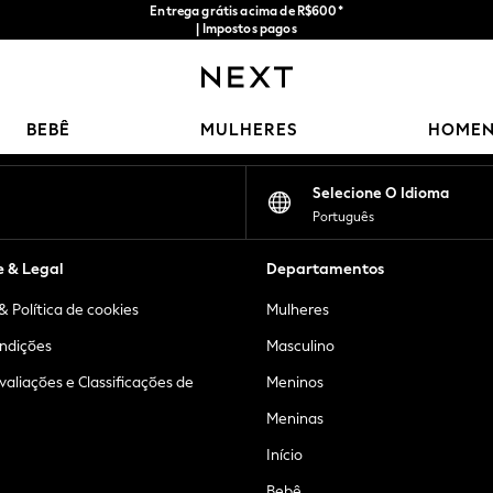
Entrega grátis acima de R$600*
| Impostos pagos
Nossas redes sociais
BEBÊ
MULHERES
HOME
Selecione O Idioma
Português
e & Legal
Departamentos
& Política de cookies
Mulheres
ndições
Masculino
Avaliações e Classificações de
Meninos
Meninas
Início
Bebê