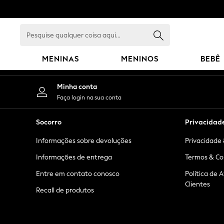
An error occurred on client
Pesquise
qualquer
coisa
MENINAS
MENINOS
BEBÊ
aqui...
GIRLS
Minha conta
New in
Faça login na sua conta
New: Next
Trending: Top & Short Sets
Socorro
Privacidad
Trending: Clogs
Informações sobre devoluções
Privacidade 
Toy Story
Summer Dresses
Informações de entrega
Termos & Co
THE SET
Entre em contato conosco
Política de 
0-2 Years
Clientes
Recall de produtos
3-5 Years
6-8 Years
9-11 Years