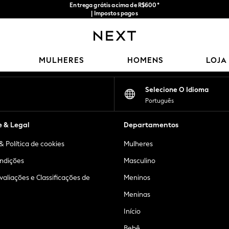
Entrega grátis acima de R$600*
| Impostos pagos
Nossas redes sociais
MULHERES
HOMENS
LOJA
Selecione O Idioma
Português
e & Legal
Departamentos
& Política de cookies
Mulheres
ndições
Masculino
Avaliações e Classificações de
Meninos
Meninas
Início
Bebê