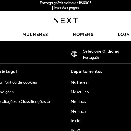
Entrega grátis acima de R$600*
| Impostos pagos
Nossas redes sociais
MULHERES
HOMENS
LOJA
Selecione O Idioma
Português
e & Legal
Departamentos
& Política de cookies
Mulheres
ndições
Masculino
Avaliações e Classificações de
Meninos
Meninas
Início
Bebê