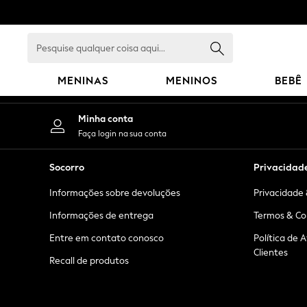
An error occurred on client
Pesquise
qualquer
coisa
MENINAS
MENINOS
BEBÊ
aqui...
GIRLS
Minha conta
New in
Faça login na sua conta
New: Next
Trending: Top & Short Sets
Socorro
Privacidad
Trending: Clogs
Informações sobre devoluções
Privacidade 
Toy Story
Summer Dresses
Informações de entrega
Termos & Co
THE SET
Entre em contato conosco
Política de 
0-2 Years
Clientes
Recall de produtos
3-5 Years
6-8 Years
9-11 Years