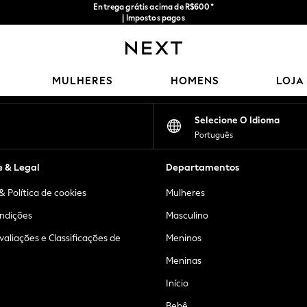
Entrega grátis acima de R$600*
| Impostos pagos
Nossas redes sociais
MULHERES
HOMENS
LOJA
Selecione O Idioma
Português
e & Legal
Departamentos
& Política de cookies
Mulheres
ndições
Masculino
Avaliações e Classificações de
Meninos
Meninas
Início
Bebê