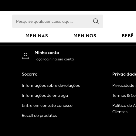
An error occurred on client
Pesquise
qualquer
coisa
MENINAS
MENINOS
BEBÊ
aqui...
GIRLS
Minha conta
New in
Faça login na sua conta
New: Next
Trending: Top & Short Sets
Socorro
Privacidad
Trending: Clogs
Informações sobre devoluções
Privacidade 
Toy Story
Summer Dresses
Informações de entrega
Termos & Co
THE SET
Entre em contato conosco
Política de 
0-2 Years
Clientes
Recall de produtos
3-5 Years
6-8 Years
9-11 Years