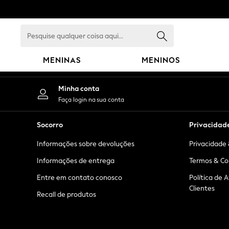
An error occurred on client
Pesquise
qualquer
coisa
MENINAS
MENINOS
aqui...
GIRLS
Minha conta
New in
Faça login na sua conta
New: Next
Trending: Top & Short Sets
Socorro
Privacidad
Trending: Clogs
Informações sobre devoluções
Privacidade 
Toy Story
Summer Dresses
Informações de entrega
Termos & Co
THE SET
Entre em contato conosco
Política de 
0-2 Years
Clientes
Recall de produtos
3-5 Years
6-8 Years
9-11 Years