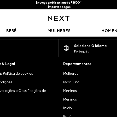
Entrega grátis acima de R$600*
| Impostos pagos
Nossas redes sociais
BEBÊ
MULHERES
HOME
Selecione O Idioma
Português
e & Legal
Departamentos
& Política de cookies
Mulheres
ndições
Masculino
Avaliações e Classificações de
Meninos
Meninas
Início
Bebê