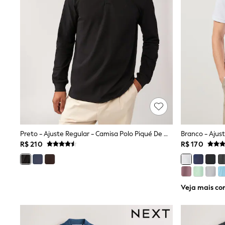
All Holiday Shop
Tops & T-Shirts
Shorts
Sandals & Sliders
Rash Vests
Sun Safe Swimwear
Sun Hats & Caps
Shop All Footwear
Baby & Toddler
Boots & Wellies
School Shoes
Sneakers
Underwear & Socks
All Underwear
Preto - Ajuste Regular - Camisa Polo Piqué De Manga Comprida
Pyjamas
R$ 210
R$ 170
Slippers
Socks
All Accessories
Bags
Veja mais co
Hats
Shop All Boys
Sneakers
Hoodies & Sweatshirts