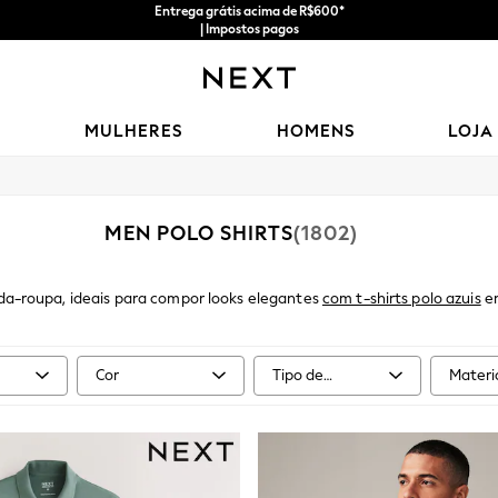
Entrega grátis acima de R$600*
| Impostos pagos
MULHERES
HOMENS
LOJA
MEN POLO SHIRTS
(1802)
rda-roupa, ideais para compor looks elegantes
com t-shirts polo azuis
em
 respirável e tecidos duráveis, estas polos priorizam o conforto e a 
ara um look descontraído, mas elegante, combine-os com peças
casuais
as polo, disponíveis nos cortes slim e Normal de marcas líderes, foi cri
Cor
Tipo de
Materi
tamanho