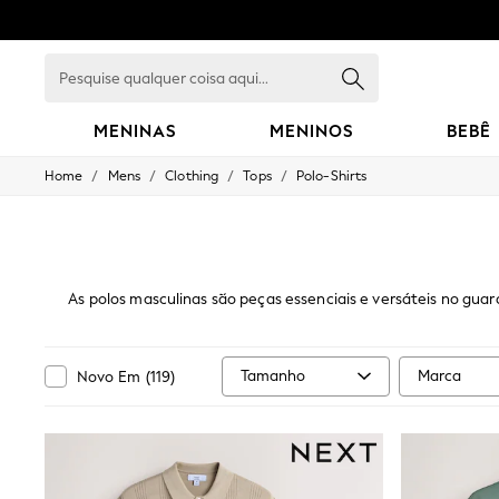
Pesquise
qualquer
coisa
aqui...
MENINAS
MENINOS
BEBÊ
/
/
/
/
Home
Mens
Clothing
Tops
Polo-Shirts
GIRLS
New in
New: Next
Trending: Top & Short Sets
Trending: Clogs
Toy Story
As polos masculinas são peças essenciais e versáteis no gua
Summer Dresses
color block e lisas
com listras
. Confeccionadas em algodão
THE SET
embalagens com várias unidades, o que é muito prático. P
0-2 Years
use-as por baixo de casacos. Nossa coleção de camiset
3-5 Years
Tamanho
Marca
Novo Em
(
119
)
6-8 Years
9-11 Years
12-14 Years
15+ Years
All Clothing