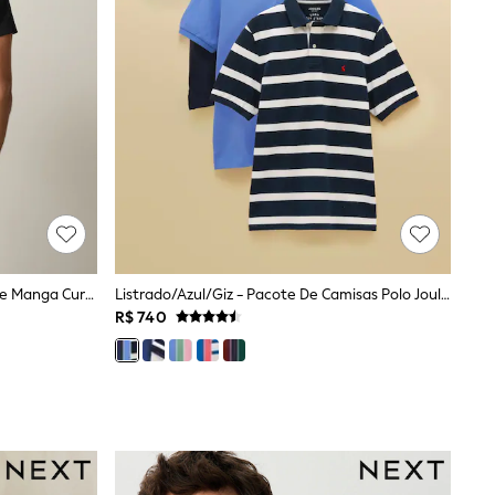
Preto - Ajuste Fino - Camisa Polo De Manga Curta Motionflex
Listrado/azul/giz - Pacote De Camisas Polo Joules Woody 3
R$ 740