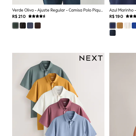
Multipacks
Verde Oliva - Ajuste Regular - Camisa Polo Piqué De Manga Comprida
All Underwear
R$ 210
R$ 190
Pyjamas
Slippers
Socks & Tights
All Bags & Accessories
Bags
Shop all
Hoodies & Sweatshirts
T-Shirts & Vests
Leggings, Joggers & Shorts
Swim
Hats, Gloves & Scarves
BOYS
0-2 Years
3-5 Years
6-8 Years
9-11 Years
12-14 Years
15+ Years
All Boy's New In
Boys' New In
Trending: Top & Short Sets