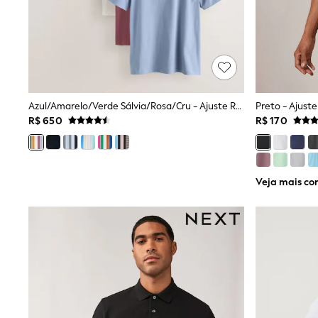
Trending: Clogs
Toy Story
Pokemon
Spiderman
THE SET
Shop All Clothing
Babygrows & Sleepsuits
Bodysuits & Vests
Azul/Amarelo/Verde Sálvia/Rosa/Cru - Ajuste Regular - Camisas Polo De Manga Curta Motionflex 5
Coats & Jackets
R$ 650
R$ 170
Jeans
Joggers
Knitwear
Nightwear & Pyjamas
Schoolwear
Veja mais co
Sets & Outfits
Shirts & Polos
Shorts
Sportswear
Suits & Waistcoats
Sweatshirts & Hoodies
Swimwear
T-Shirts
Tops
Pants & Chinos