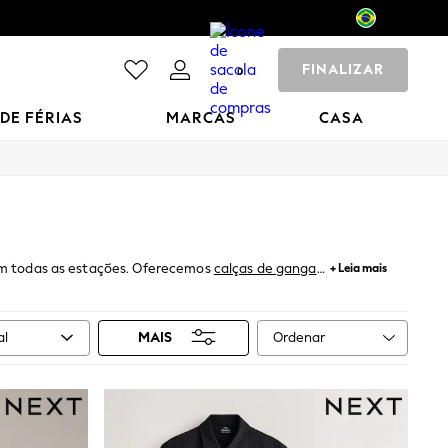
FINALIZAR
0
 DE FÉRIAS
MARCAS
CASA
 todas as estações. Oferecemos
calças de ganga
,
+ Leia mais
longevidade. São laváveis na máquina e vêm em
e óculos de sol. Quando as temperaturas caírem,
ada para valorizar todos os tipos de corpo.
Ordenar
al
MAIS