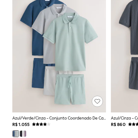
T-Shirts & Polo Shirts
Jackets
Joggers & Shorts
Shirts
BABY
New In
New In: NEXT
0-3 Months
3-6 Months
6-9 Months
9-12 Months
12-18 Months
18-24 Months
Boys
Girls
All Maternity
All Clothing
Cardigans & Knitwear
Coats & Pramsuits
Dresses
Azul/Verde/Cinza - Conjunto Coordenado De Camisa Polo E Shorts
Dungarees
Leggings
R$ 1.055
R$ 860
Occasionwear
Sets & Outfits