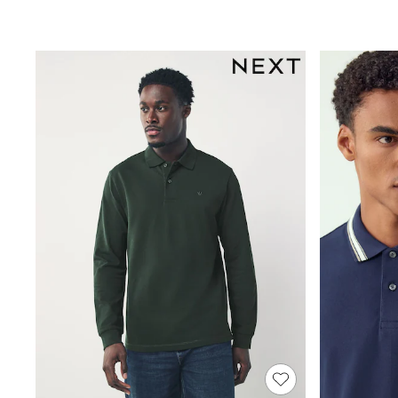
Rash Vests
Sun Safe Swimwear
Sun Hats & Caps
Shop All Footwear
Sliders
Sneakers & Pumps
First Walkers
Boots
School Shoes
Half Sizes
Wellies
Wide Fit
New in
Summer Dresses
Occasion and Party Dresses
Floral Dresses
Sequin Dresses
Short Sleeve Dresses
Longsleeve Dresses
100% Cotton Dresses
Long Sleeve
Short Sleeve
Printed T-Shirts
Plain T-Shirts