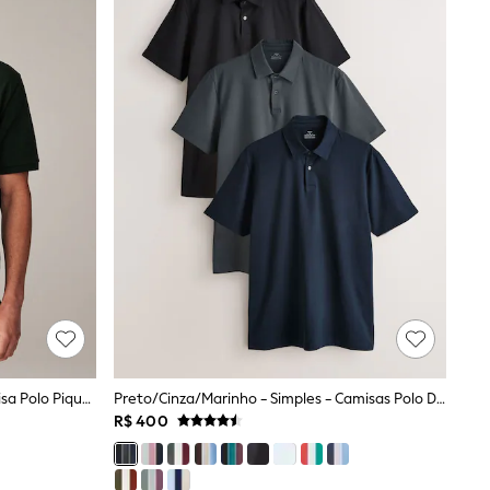
Verde Oliva - Ajuste Regular - Camisa Polo Piqué De Manga Curta
Preto/cinza/marinho - Simples - Camisas Polo De Manga Curta Motionflex 3
R$ 400