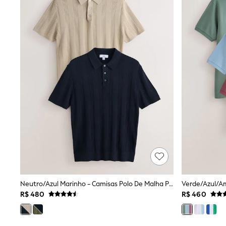
Babygrows & Sleepsuits
Bodysuits & Vests
Coats & Jackets
Dresses
Jeans
Jumpsuits & Playsuits
Knitwear
Nightwear & Pyjamas
Trousers & Leggings
Schoolwear
Sets & Outfits
Shirts & Blouses
Shorts & Skirts
Sportswear
Sweatshirts & Hoodies
Swimwear
T-Shirts
Tops
All Holiday Shop
Tops
Neutro/Azul Marinho - Camisas Polo De Malha Pointelle Ricas Em Algodão 2 Pacote
Dresses
R$ 480
R$ 460
Shorts
Skirts
Sandals & Sliders