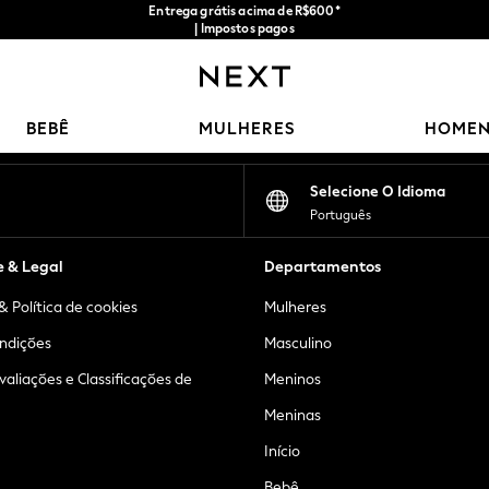
Entrega grátis acima de R$600*
| Impostos pagos
Nossas redes sociais
BEBÊ
MULHERES
HOME
Selecione O Idioma
Português
e & Legal
Departamentos
& Política de cookies
Mulheres
ndições
Masculino
Avaliações e Classificações de
Meninos
Meninas
Início
Bebê