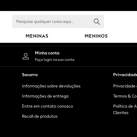
An error occurred on client
Pesquise
qualquer
coisa
MENINAS
MENINOS
aqui...
GIRLS
Minha conta
New in
Faça login na sua conta
New: Next
Trending: Top & Short Sets
Socorro
Privacidad
Trending: Clogs
Informações sobre devoluções
Privacidade 
Toy Story
Summer Dresses
Informações de entrega
Termos & Co
THE SET
Entre em contato conosco
Política de 
0-2 Years
Clientes
Recall de produtos
3-5 Years
6-8 Years
9-11 Years