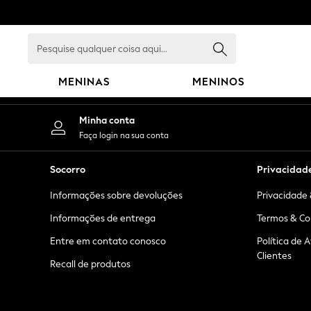
An error occurred on client
Pesquise
qualquer
coisa
MENINAS
MENINOS
aqui...
GIRLS
Minha conta
New in
Faça login na sua conta
New: Next
Trending: Top & Short Sets
Socorro
Privacidad
Trending: Clogs
Informações sobre devoluções
Privacidade 
Toy Story
Summer Dresses
Informações de entrega
Termos & Co
THE SET
Entre em contato conosco
Política de 
0-2 Years
Clientes
Recall de produtos
3-5 Years
6-8 Years
9-11 Years