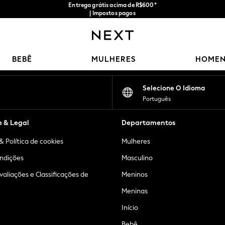
Entrega grátis acima de R$600*
| Impostos pagos
Nossas redes sociais
BEBÊ
MULHERES
HOME
Selecione O Idioma
Português
e & Legal
Departamentos
& Política de cookies
Mulheres
ndições
Masculino
Avaliações e Classificações de
Meninos
Meninas
Início
Bebê