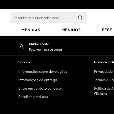
An error occurred on client
Pesquise
qualquer
coisa
MENINAS
MENINOS
BEBÊ
aqui...
GIRLS
Minha conta
New in
Faça login na sua conta
New: Next
Trending: Top & Short Sets
Socorro
Privacidad
Trending: Clogs
Informações sobre devoluções
Privacidade 
Toy Story
Summer Dresses
Informações de entrega
Termos & Co
THE SET
Entre em contato conosco
Política de 
0-2 Years
Clientes
Recall de produtos
3-5 Years
6-8 Years
9-11 Years