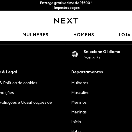
Entrega grátis acima de R$600*
| Impostos pagos
Nossas redes sociais
MULHERES
HOMENS
LOJA
Selecione O Idioma
Português
e & Legal
Departamentos
& Política de cookies
Mulheres
ndições
Masculino
Avaliações e Classificações de
Meninos
Meninas
Início
Bebê