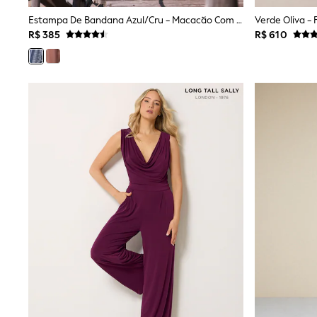
Multipacks
Estampa De Bandana Azul/cru - Macacão Com Decote Quadrado E Perna Balão
All Underwear
R$ 385
R$ 610
Pyjamas
Slippers
Socks & Tights
All Bags & Accessories
Bags
Shop all
Hoodies & Sweatshirts
T-Shirts & Vests
Leggings, Joggers & Shorts
Swim
Hats, Gloves & Scarves
BOYS
0-2 Years
3-5 Years
6-8 Years
9-11 Years
12-14 Years
15+ Years
All Boy's New In
Boys' New In
Trending: Top & Short Sets