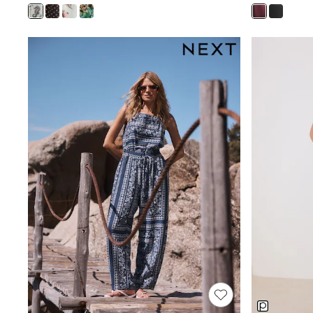
Rash Vests
Sun Safe Swimwear
Sun Hats & Caps
Shop All Footwear
Sliders
Sneakers & Pumps
First Walkers
Boots
School Shoes
Half Sizes
Wellies
Wide Fit
New in
Summer Dresses
Occasion and Party Dresses
Floral Dresses
Sequin Dresses
Short Sleeve Dresses
Longsleeve Dresses
100% Cotton Dresses
Long Sleeve
Short Sleeve
Printed T-Shirts
Plain T-Shirts