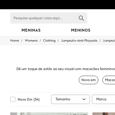
Pesquise
qualquer
coisa
aqui...
MENINAS
MENINOS
/
/
/
/
Home
Womens
Clothing
Jumpsuits-And-Playsuits
Jumpsui
GIRLS
New in
New: Next
Trending: Top & Short Sets
Trending: Clogs
Toy Story
Dê um toque de estilo ao seu visual com macacões femininos 
Summer Dresses
para o dia a dia; encontre uma coleção moderna de vestidos
THE SET
cal
Novo em
Macac
0-2 Years
3-5 Years
6-8 Years
9-11 Years
Tamanho
Marca
Novo Em
(
34
)
12-14 Years
15+ Years
All Clothing