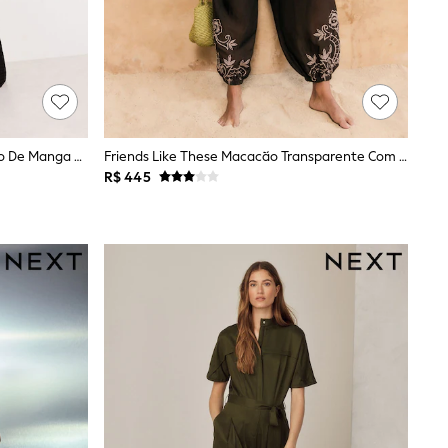
Preto - Friends Like These Macacão De Manga Curta Com Textura De Malha.
Friends Like These Macacão Transparente Com Bordado Nas Pernas E Amarração Na Cintura
R$ 445