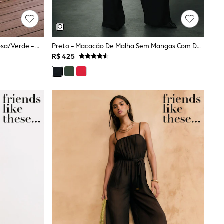
Estampado De Palmeira Cor-De-Rosa/verde - Macacão Tomara Que Caia Em Blend De Linho Com Alças Removíveis.
Preto - Macacão De Malha Sem Mangas Com Decote Canoa Para Ocasiões Especiais
R$ 425