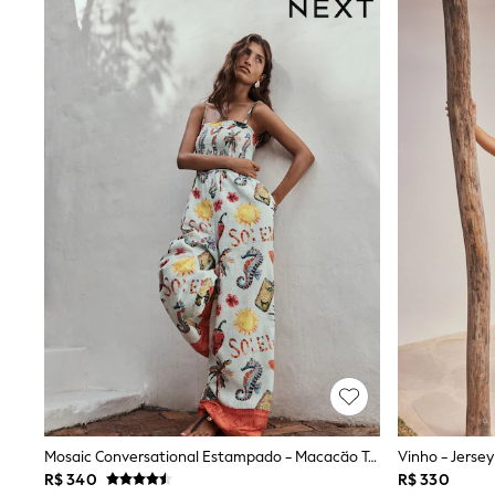
Babygrows & Sleepsuits
Bodysuits & Vests
Coats & Jackets
Dresses
Jeans
Jumpsuits & Playsuits
Knitwear
Nightwear & Pyjamas
Trousers & Leggings
Schoolwear
Sets & Outfits
Shirts & Blouses
Shorts & Skirts
Sportswear
Sweatshirts & Hoodies
Swimwear
T-Shirts
Tops
All Holiday Shop
Tops
Dresses
Shorts
Mosaic Conversational Estampado - Macacão Tomara Que Caia Em Blend De Linho Com Alças Removíveis.
Vinho - Jerse
Skirts
R$ 340
R$ 330
Sandals & Sliders