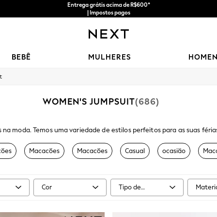
Entrega grátis acima de R$600*
| Impostos pagos
BEBÊ
MULHERES
HOME
t
WOMEN'S JUMPSUIT
(686)
na moda. Temos uma variedade de estilos perfeitos para as suas férias
 Bardot, saia-calça, vestidos envelope e macacões. Explore tamanhos, 
çado
perfeito para cada ocasião, temos tudo o que você precisa.
ões
Macacões
Macacões
Casual
ocasião
Maca
Cor
Tipo de
Materi
tamanho