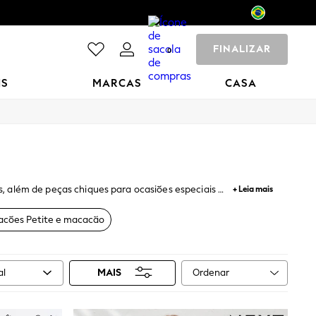
FINALIZAR
0
NS
MARCAS
CASA
, além de peças chiques para ocasiões especiais e
+ Leia mais
incluindo petite, gestante e Tamanhos Plus. Com o
cões Petite e macacão
Ordenar
al
MAIS