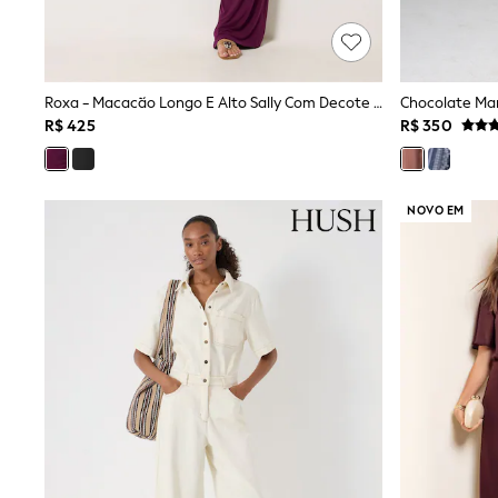
Trending: Clogs
Toy Story
Pokemon
Spiderman
THE SET
Roxa - Macacão Longo E Alto Sally Com Decote Drapeado E Sem Mangas
Shop All Clothing
R$ 425
R$ 350
Babygrows & Sleepsuits
Bodysuits & Vests
Coats & Jackets
Jeans
NOVO EM
Joggers
Knitwear
Nightwear & Pyjamas
Schoolwear
Sets & Outfits
Shirts & Polos
Shorts
Sportswear
Suits & Waistcoats
Sweatshirts & Hoodies
Swimwear
T-Shirts
Tops
Pants & Chinos