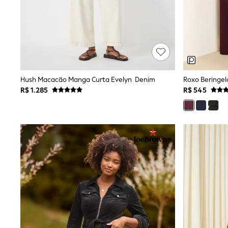
All Holiday Shop
Tops & T-Shirts
Shorts
Sandals & Sliders
Rash Vests
Sun Safe Swimwear
Sun Hats & Caps
Shop All Footwear
Hush Macacão Manga Curta Evelyn Denim
Baby & Toddler
R$ 1.285
R$ 545
Boots & Wellies
School Shoes
Sneakers
Underwear & Socks
All Underwear
Pyjamas
Slippers
Socks
All Accessories
Bags
Hats
Shop All Boys
Sneakers
Hoodies & Sweatshirts