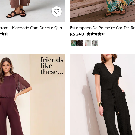
Chocolate Marrom - Macacão Com Decote Quadrado E Perna Balão
R$ 340